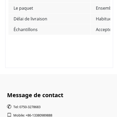
Le paquet
Ensemble d
Délai de livraison
Habituelle
Échantillons
Accepté
Message de contact

Tel: 0750-3278683

Mobile: +86-13380989888