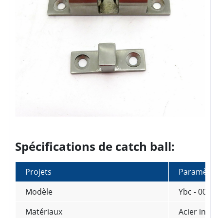
Spécifications de catch ball:
Projets
Paramètre
Modèle
Ybc - 002b
Matériaux
Acier inoxy