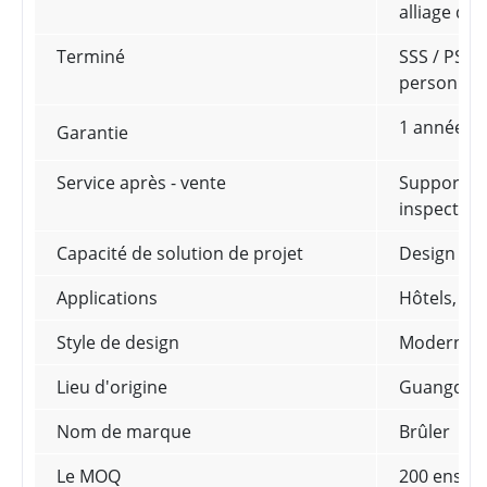
alliage de 
Terminé
SSS / PSS /
personnal
1 année
Garantie
Service après - vente
Support te
inspection 
Capacité de solution de projet
Design gr
Applications
Hôtels, vi
Style de design
Moderne
Lieu d'origine
Guangdong
Nom de marque
Brûler
Le MOQ
200 ensemb