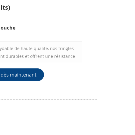
its)
 douche
ydable de haute qualité, nos tringles
nt durables et offrent une résistance
corrosion exceptionnelles. Sa surface
n seulement compléter n'importe quel
 dès maintenant
 mais aussi ajouter une touche de
che. La construction en acier
l peut résister à l'humidité et à
nement de la salle de bain, ce qui en
le et durable à votre salle de bain.