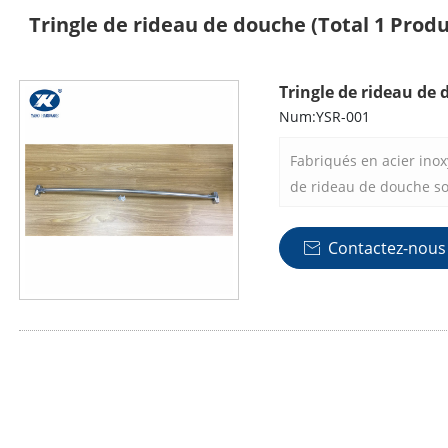
Tringle de rideau de douche
(Total 1 Produ
Tringle de rideau de
Num:YSR-001
Fabriqués en acier inox
de rideau de douche so
et une résistance à la 
lisse et polie peut no
Contactez-nous

décor de salle de bain,
raffinement à votre dou
inoxydable garantit qu'i
l'humidité de l'environ
fait un complément fiab