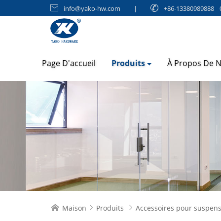

info@yako-hw.com
|

+86-13380989888
Page D'accueil
Produits
À Propos De 
Maison
Produits
Accessoires pour suspen


