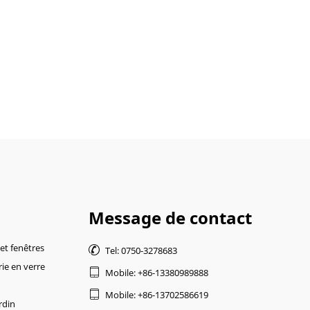
Message de contact
 et fenêtres

Tel: 0750-3278683
rie en verre

Mobile: +86-13380989888

Mobile: +86-13702586619
rdin