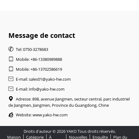
Message de contact

Tel: 0750-3278683

Mobile: +86-13380989888

Mobile: +86-13702586619

E-mail: sales01@yako-hw.com

E-mail: info@yako-hw.com

Adresse: 898, avenue Jiangmen, secteur central, parc industriel
de Jiangmen, Jiangmen, Province du Guangdong, Chine

Website:
www.yako-hw.com
Droits d'auteur © 2026 YAKO Tous droits réservés.
Maison
Catégorie
À
Nouvelles
Enquête
Plan du