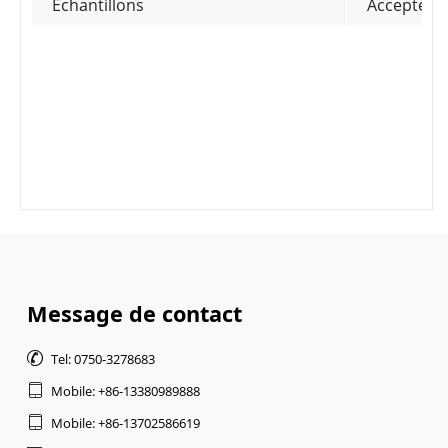
Échantillons
Accepté
Message de contact

Tel: 0750-3278683

Mobile: +86-13380989888

Mobile: +86-13702586619