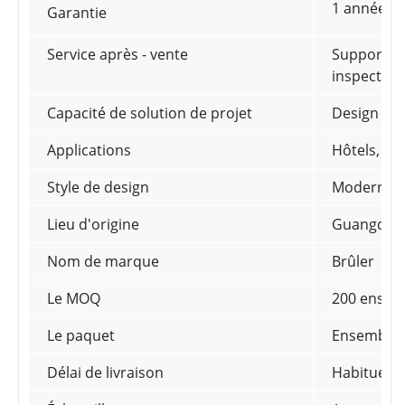
1 année
Garantie
Service après - vente
Support te
inspection 
Capacité de solution de projet
Design gr
Applications
Hôtels, vi
Style de design
Moderne
Lieu d'origine
Guangdong
Nom de marque
Brûler
Le MOQ
200 ensemb
Le paquet
Ensemble d
Délai de livraison
Habituelle