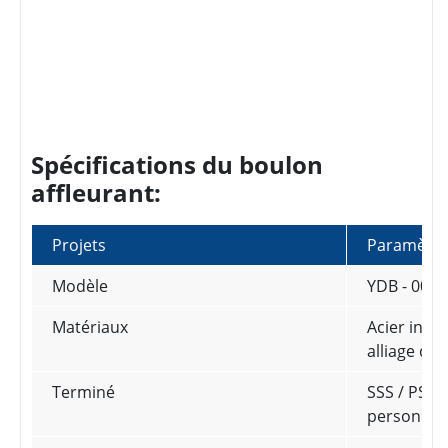
Spécifications du boulon
affleurant:
Projets
Paramètre
Modèle
YDB - 003
Matériaux
Acier inoxy
alliage de 
Terminé
SSS / PSS /
personnal